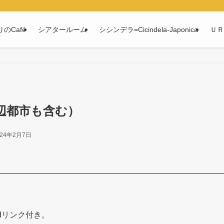
のCafé
シアタールーム
シシンデラ=Cicindela-Japonica
ＵＲ
辺都市も含む）
024年2月7日
dリンク付き。